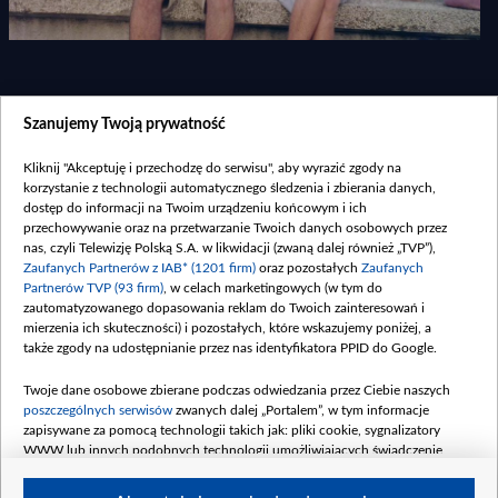
Szanujemy Twoją prywatność
Kliknij "Akceptuję i przechodzę do serwisu", aby wyrazić zgody na
korzystanie z technologii automatycznego śledzenia i zbierania danych,
dostęp do informacji na Twoim urządzeniu końcowym i ich
przechowywanie oraz na przetwarzanie Twoich danych osobowych przez
nas, czyli Telewizję Polską S.A. w likwidacji (zwaną dalej również „TVP”),
Zaufanych Partnerów z IAB* (1201 firm)
oraz pozostałych
Zaufanych
Partnerów TVP (93 firm)
, w celach marketingowych (w tym do
zautomatyzowanego dopasowania reklam do Twoich zainteresowań i
mierzenia ich skuteczności) i pozostałych, które wskazujemy poniżej, a
Regulamin strony
także zgody na udostępnianie przez nas identyfikatora PPID do Google.
Centrum informacji TVP
Twoje dane osobowe zbierane podczas odwiedzania przez Ciebie naszych
Informacje o nadawcy
poszczególnych serwisów
zwanych dalej „Portalem”, w tym informacje
Sklep TVP
zapisywane za pomocą technologii takich jak: pliki cookie, sygnalizatory
WWW lub innych podobnych technologii umożliwiających świadczenie
Moje zgody
dopasowanych i bezpiecznych usług, personalizację treści oraz reklam,
udostępnianie funkcji mediów społecznościowych oraz analizowanie ruchu