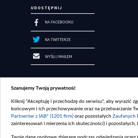
UDOSTĘPNIJ
NA FACEBOOKU
NA TWITTERZE
WYŚLIJ MAILEM
Szanujemy Twoją prywatność
Kliknij "Akceptuję i przechodzę do serwisu", aby wyrazić z
końcowym i ich przechowywanie oraz na przetwarzanie Twoi
Partnerów z IAB* (1201 firm)
oraz pozostałych
Zaufanych 
zainteresowań i mierzenia ich skuteczności) i pozostałych,
Regula
Twoje dane osobowe zbierane podczas odwiedzania przez 