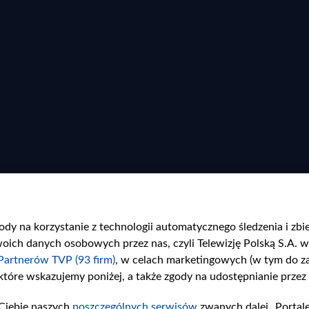
gody na korzystanie z technologii automatycznego śledzenia i zb
ch danych osobowych przez nas, czyli Telewizję Polską S.A. w 
Partnerów TVP (93 firm)
, w celach marketingowych (w tym do 
 które wskazujemy poniżej, a także zgody na udostępnianie przez
min strony
Sklep TVP
Ciebie naszych
poszczególnych serwisów
zwanych dalej „Portal