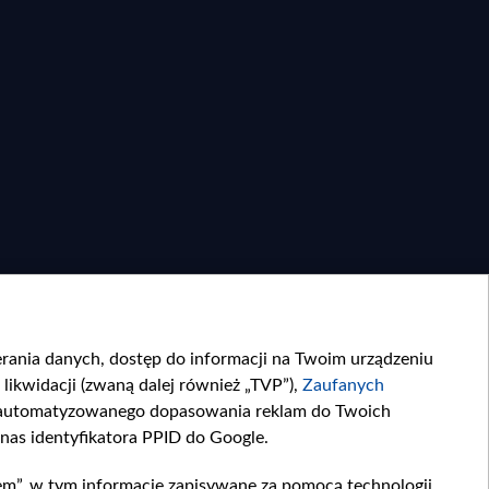
ierania danych, dostęp do informacji na Twoim urządzeniu
likwidacji (zwaną dalej również „TVP”),
Zaufanych
zautomatyzowanego dopasowania reklam do Twoich
 nas identyfikatora PPID do Google.
Moje zgody
em”, w tym informacje zapisywane za pomocą technologii